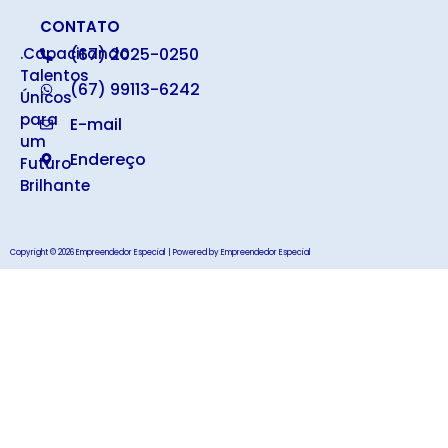
CONTATO
.Capacitando
(67) 2025-0250
Talentos
(67) 99113-6242
Únicos
para
E-mail
um
Endereço
Futuro
Brilhante
Copyright © 2026 Empreendedor Especial | Powered by Empreendedor Especial